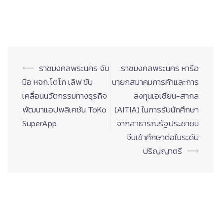
Post
⟵
ราชมงคลพระนคร จับ
ราชมงคลพระนคร หารือ
navigation
มือ หจก.โตโก เลิฟ ขับ
นายกสมาคมการค้าและการ
เคลื่อนนวัตกรรมทางธุรกิจ
ลงทุนเอเชียน-สากล
พัฒนาแอปพลิเคชัน ToKo
(AITIA) ในการรับนักศึกษา
SuperApp
จากสาธารณรัฐประชาชน
จีนเข้าศึกษาต่อในระดับ
ปริญญาตรี
⟶